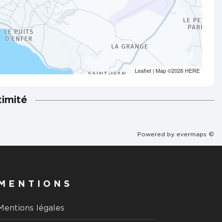
Leaflet
| Map ©2026
HERE
ximité
Powered by
evermaps ©
MENTIONS
Mentions légales