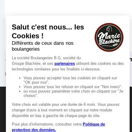
Les m
Les Sables-d'Olonne
MANGER-BOUGER
Manger-Bouger.fr