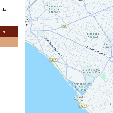
 du
aire