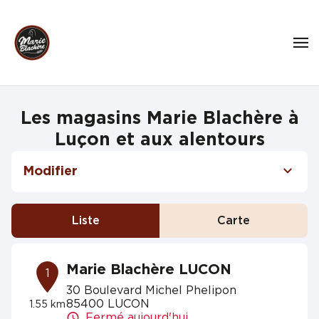
Les magasins Marie Blachère à
Luçon et aux alentours
Modifier
Liste
Carte
Marie Blachère LUCON
1
30 Boulevard Michel Phelipon
85400 LUCON
1.55 km
Fermé aujourd'hui