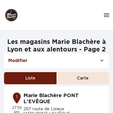
Les magasins Marie Blachère à
Lyon et aux alentours - Page 2
Modifier
Liste
Carte
Marie Blachère PONT
1
L'EVÊQUE
27.59
297 route de Lisieux
km