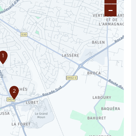
−
1
2