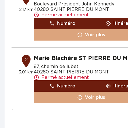
Boulevard Président John Kennedy
40280 SAINT PIERRE DU MONT
2.17 km
Fermé actuellement
Numéro
Itinér
Voir plus
Marie Blachère ST PIERRE DU 
2
87, chemin de lubet
40280 SAINT PIERRE DU MONT
3.01 km
Fermé actuellement
Numéro
Itinér
Voir plus