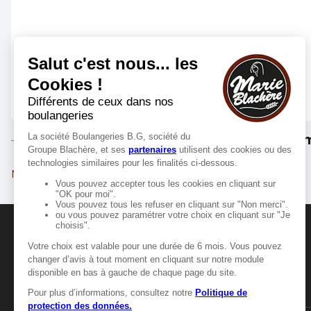
Les m
Mont-de-Marsan
Dax
MANGER-BOUGER
Manger-Bouger.fr