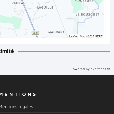
Leaflet
| Map ©2026
HERE
ximité
Powered by
evermaps ©
MENTIONS
Mentions légales