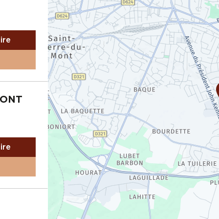
aire
MONT
aire