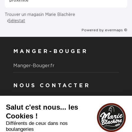
proximité
Trouver un magasin Marie Blachère
Sélestat
Powered by
evermaps ©
MANGER-BOUGER
Manger-Bouger.fr
NOUS CONTACTER
Vous avez une question ?
Vous souhaitez nous contacter ?
Consultez notre FAQ.
FAQ