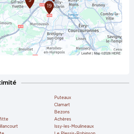
9
19
Leaflet
| Map ©2026
HERE
ximité
Puteaux
Clamart
Bezons
itte
Achères
llancourt
Issy-les-Moulineaux
tte
Le Plessis-Robinson