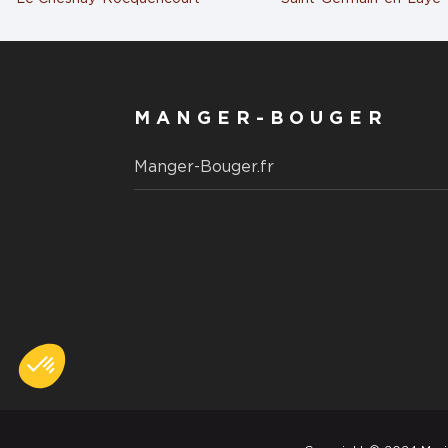
Marie Blachère MAUREPAS
5
10 Avenue Johannes Gutenberg
78310 MAUREPAS
10.3 km
Ouvert 07:00 - 20:00
Numéro
Itinér
MANGER-BOUGER
Voir plus
Manger-Bouger.fr
Marie Blachère VELIZY
6
VILLACOUBLAY
16.83
Rue André CITROEN - CC La Maison Vill
km
78140 VELIZY VILLACOUBLAY
Ouvert 07:00 - 20:00
Numéro
Itinér
Voir plus