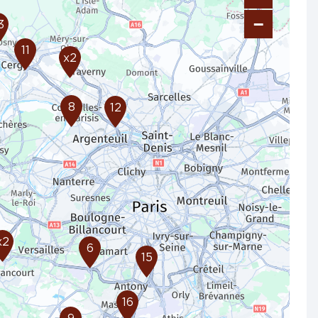
−
3
11
x2
8
12
x2
6
15
16