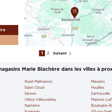
13
aire
1
2
Suivant
agasins Marie Blachère dans les villes à pro
Rueil-Malmaison
Meudon
aire
Saint-Cloud
Houilles
Sèvres
Sartrouville
Vélizy-Villacoublay
Maisons-Laff
Nanterre
Boulogne-Bi
Suresnes
Gif-sur-Yve