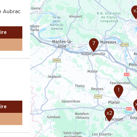
x
e Aubrac
aire
7
1
aire
x2