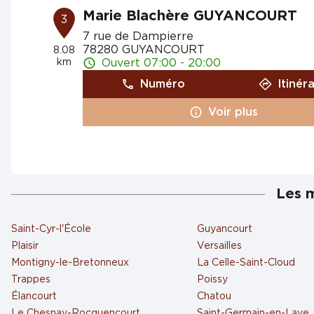
Marie Blachère GUYANCOURT
3
7 rue de Dampierre
78280 GUYANCOURT
8.08
km
Ouvert 07:00 - 20:00
Numéro
Itinér
Voir plus
Marie Blachère COIGNIERES
4
Rue du Gibet
Les m
78310 COIGNIERES
10.21
km
Ouvert 07:00 - 20:00
Saint-Cyr-l'École
Guyancourt
Numéro
Itinér
Plaisir
Versailles
Montigny-le-Bretonneux
La Celle-Saint-Cloud
Voir plus
Trappes
Poissy
Élancourt
Chatou
Le Chesnay-Rocquencourt
Saint-Germain-en-Laye