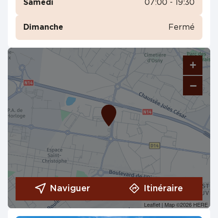
Samedi
07:00 - 19:30
Dimanche
Fermé
+
−
Naviguer
Itinéraire
Leaflet
| Map ©2026
HERE