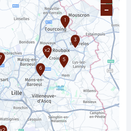
−
1
3
x2
7
5
6
x2