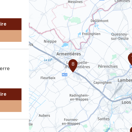
aire
8
ierre
aire