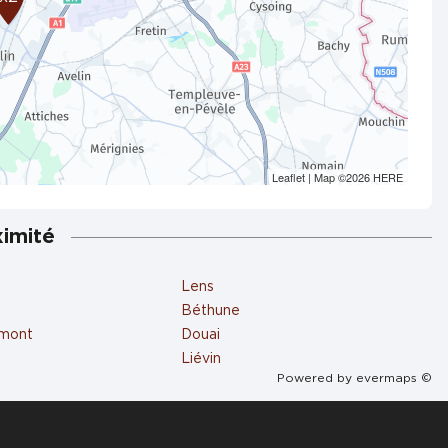
Leaflet
| Map ©2026
HERE
ximité
s
Lens
Béthune
mont
Douai
Liévin
Powered by
evermaps ©