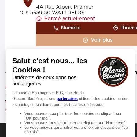
4A Rue Albert Premier
59150 WATTRELOS
10.8 km
Fermé actuellement
Numéro
Itinér
Voir plus
Marie Blachère WASQUEHAL 2
4
Les m
10 rue Jean Jaurès
59290 WASQUEHAL
11.33
km
Fermé actuellement
Halluin
Marcq-en-Barœul
Numéro
Itinér
Tourcoing
Croix
Wattrelos
Wasquehal
Voir plus
Roubaix
La Madeleine
Marie Blachère HEM
5