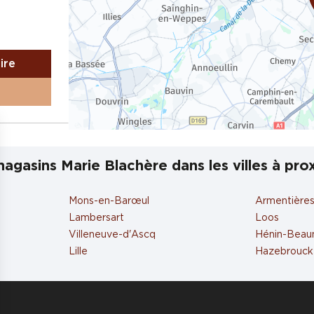
aire
agasins Marie Blachère dans les villes à pro
Mons-en-Barœul
Armentière
aire
Lambersart
Loos
Villeneuve-d'Ascq
Hénin-Beau
Lille
Hazebrouck