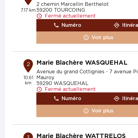
2 chemin Marcellin Berthelot
59200 TOURCOING
7.17 km
Fermé actuellement
Numéro
Itinér
Voir plus
Marie Blachère WASQUEHAL
2
Avenue du grand Cottignies - 7 avenue P
Mauroy
10.61
km
59290 WASQUEHAL
Fermé actuellement
Numéro
Itinér
Voir plus
Marie Blachère WATTRELOS
3