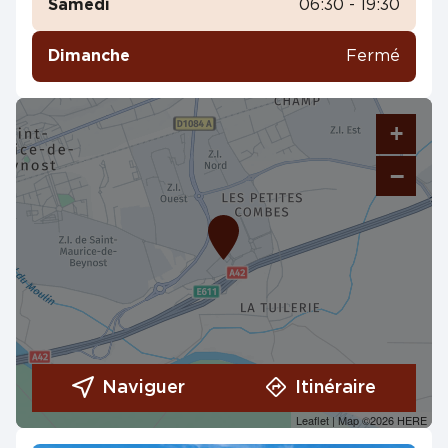
Samedi
06:30 - 19:30
Dimanche
Fermé
+
−
Naviguer
Itinéraire
Leaflet
| Map ©2026
HERE