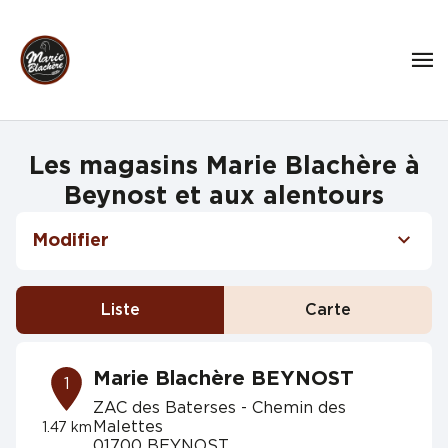
Les magasins Marie Blachère à
Beynost et aux alentours
Modifier
Liste
Carte
Marie Blachère BEYNOST
1
ZAC des Baterses - Chemin des
Malettes
1.47 km
01700 BEYNOST