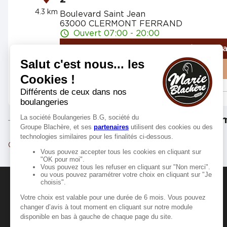
4.3 km
Boulevard Saint Jean
63000 CLERMONT FERRAND
Ouvert 07:00 - 20:00
Numéro
Itinér
Voir plus
Marie Blachère CLERMONT FE
4
Les m
3
4.35
39 Avenue Ernest Cristal
km
Clermont-Ferrand
Cournon-d'Auvergne
63000 CLERMONT FERRAND
Ouvert 07:00 - 18:55
Numéro
Itinér
Voir plus
MANGER-BOUGER