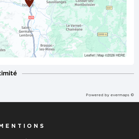
Leaflet
| Map ©2026
HERE
ximité
Powered by
evermaps ©
MENTIONS