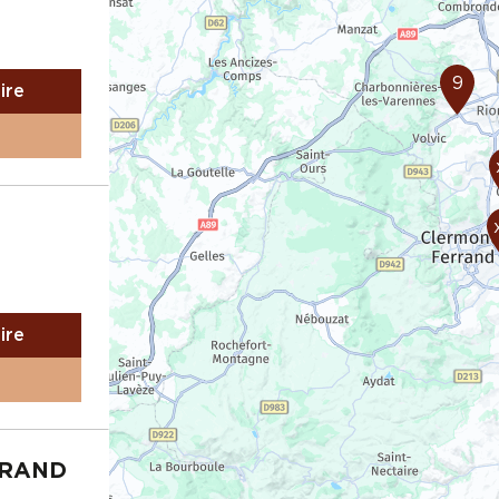
9
aire
aire
RRAND