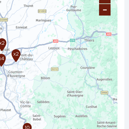
−
x2
x2
x4
10