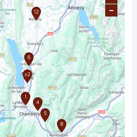
−
12
6
x2
1
4
5
8