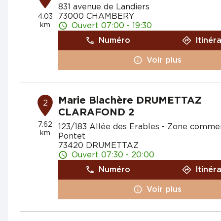
831 avenue de Landiers
73000 CHAMBERY
4.03
km
Ouvert 07:00 - 19:30
Numéro
Itinér
Voir plus
Marie Blachère DRUMETTAZ
2
CLARAFOND 2
7.62
123/183 Allée des Erables - Zone commer
km
Pontet
73420 DRUMETTAZ
Ouvert 07:30 - 20:00
Numéro
Itinér
Voir plus