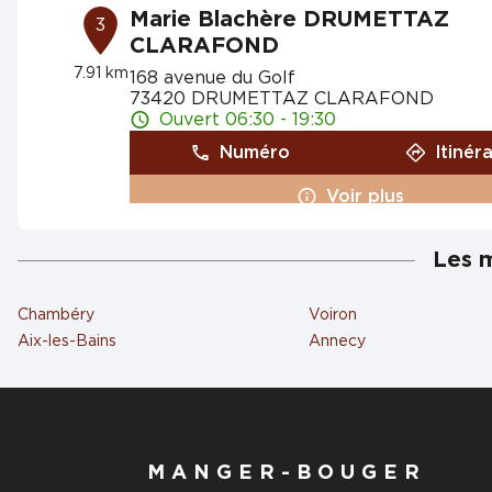
Marie Blachère DRUMETTAZ
3
CLARAFOND
7.91 km
168 avenue du Golf
73420 DRUMETTAZ CLARAFOND
Ouvert 06:30 - 19:30
Numéro
Itinér
Voir plus
Les m
Marie Blachère ST ALBAN LEYS
4
Chambéry
Voiron
603 avenue de Chambéry
73230 SAINT ALBAN LEYSSE
8.73
Aix-les-Bains
Annecy
km
Ouvert 07:00 - 19:30
Numéro
Itinér
Voir plus
MANGER-BOUGER