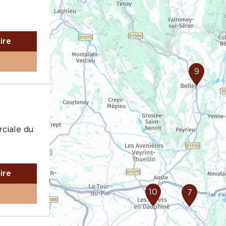
aire
9
ciale du
aire
10
7