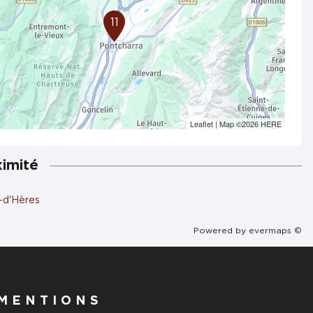
11
Leaflet
| Map ©2026
HERE
ximité
n-d'Hères
Powered by
evermaps ©
MENTIONS