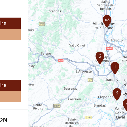
x3
aire
2
1
aire
3
YON