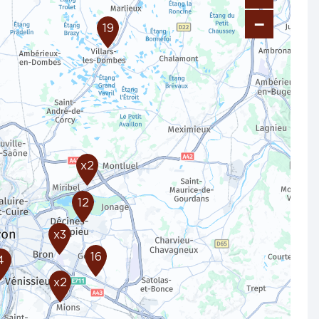
−
19
x2
12
x3
16
4
x2