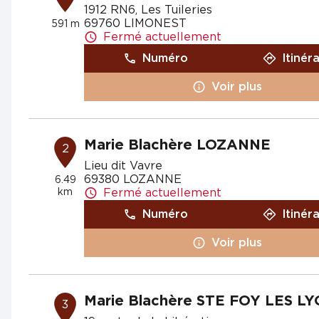
1912 RN6, Les Tuileries
69760 LIMONEST
591 m
Fermé actuellement
Numéro
Itinér
Voir plus
Marie Blachère LOZANNE
2
Lieu dit Vavre
69380 LOZANNE
6.49
km
Fermé actuellement
Numéro
Itinér
Voir plus
Marie Blachère STE FOY LES L
3