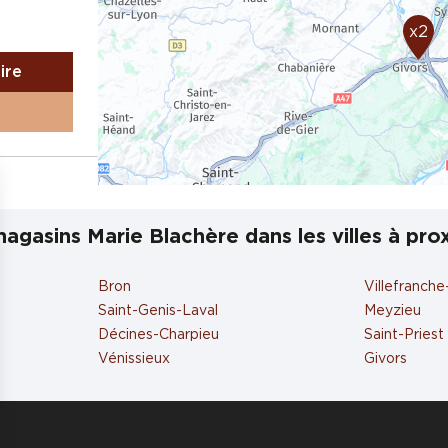
x2
aire
agasins Marie Blachère dans les villes à pro
Bron
Villefranch
aire
Saint-Genis-Laval
Meyzieu
Décines-Charpieu
Saint-Priest
Vénissieux
Givors