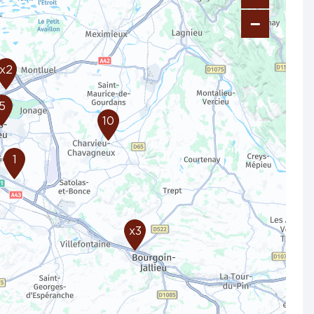
−
x2
5
10
1
x3