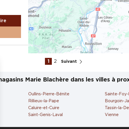
aire
1
2
Suivant
agasins Marie Blachère dans les villes à pro
aire
Oullins-Pierre-Bénite
Sainte-Foy-
Rillieux-la-Pape
Bourgoin-Jal
Caluire-et-Cuire
Tassin-la-D
Saint-Genis-Laval
Vienne