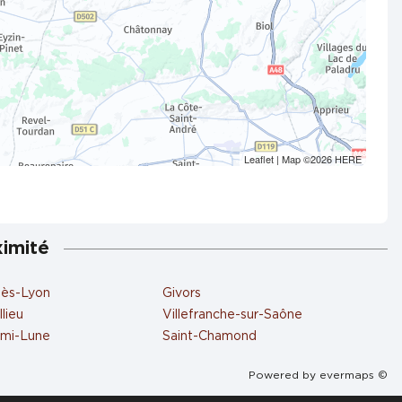
Leaflet
| Map ©2026
HERE
ximité
lès-Lyon
Givors
lieu
Villefranche-sur-Saône
emi-Lune
Saint-Chamond
Powered by
evermaps ©