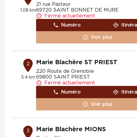
21 rue Pasteur
69720 SAINT BONNET DE MURE
1.08 km
Fermé actuellement
Numéro
Itinér
Voir plus
Marie Blachère ST PRIEST
2
220 Route de Grenoble
69800 SAINT PRIEST
5.4 km
Fermé actuellement
Numéro
Itinér
Voir plus
Marie Blachère MIONS
3