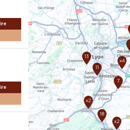
aire
13
x4
11
7
aire
x2
18
x2