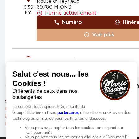
Route d'Heyrieux
69780 MIONS
5.59
km
Fermé actuellement
Numéro
Itinér
Voir plus
Marie Blachère BRON
4
332 avenue Général De Gaulle
69500 BRON
8.03
km
Fermé actuellement
Les m
Numéro
Itinér
Saint-Priest
Vénissieux
Voir plus
Meyzieu
Vaulx-en-Velin
Bron
Villeurbanne
Décines-Charpieu
Lyon
Marie Blachère MEYZIEU
5
7 rue Ambroise Paré