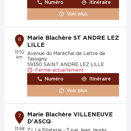
Numéro
Itinéraire
Voir plus
Marie Blachère ST ANDRE LEZ
6
LILLE
13.52
Avenue du Maréchal de Lattre de
km
Tassigny
59350 SAINT ANDRE LEZ LILLE
Fermé actuellement
Numéro
Itinéraire
Voir plus
Marie Blachère VILLENEUVE
7
D'ASCQ
13.68
Z.I. La Pilaterie - 3 rue Jean Jaurès