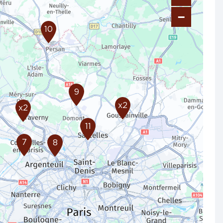
−
10
9
x2
x2
11
7
8