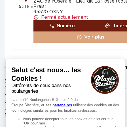
ZAC de l'Oseraie - Lieu-dit La Fosse (co
Frais)
5.51 km
95520 OSNY
Fermé actuellement
Numéro
Itinér
Voir plus
Marie Blachère TAVERNY
4
Les m
Avenue Théodore Monod
95150 TAVERNY
5.85
km
Fermé actuellement
Saint-Ouen-l'Aumône
Achères
Numéro
Itinér
Pontoise
Montigny-lès-Cormeilles
Herblay-sur-Seine
Franconville
Voir plus
Conflans-Sainte-Honorine
Cormeilles-en-Parisis
Cergy
Maisons-Laffitte
Taverny
Ermont
Marie Blachère CERGY ESSO
5