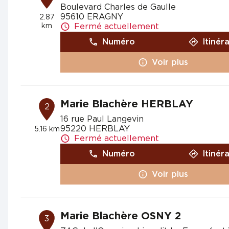
Boulevard Charles de Gaulle
95610 ERAGNY
2.87
km
Fermé actuellement
Numéro
Itinér
Voir plus
Marie Blachère HERBLAY
2
16 rue Paul Langevin
95220 HERBLAY
5.16 km
Fermé actuellement
Numéro
Itinér
Voir plus
Marie Blachère OSNY 2
3