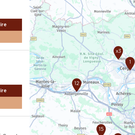
aire
x3
1
12
aire
15