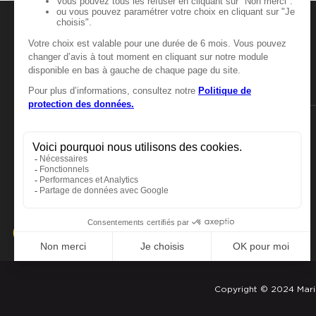
Boulevard d'Osny Prolongé
95000 CERGY
6.15 km
Fermé actuellement
MANGER-BOUGER
Numéro
Itinér
Voir plus
Manger-Bouger.fr
Marie Blachère OSNY
6
ZAC Moulin à Vent - Rue du Petit Albi
95520 OSNY
7.11 km
Fermé actuellement
Numéro
Itinér
Voir plus
Copyright © 2024 Mari
Marie Blachère CORMEILLES E
7
PARISIS