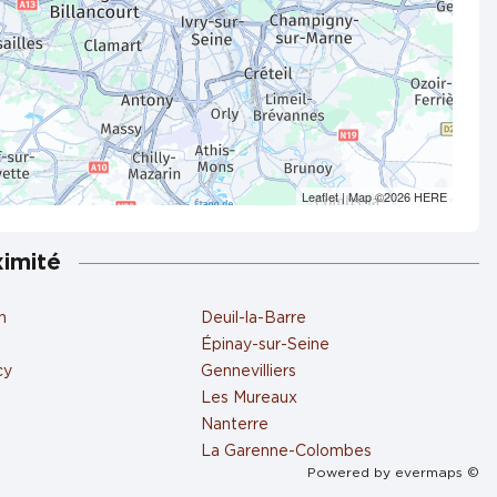
Leaflet
| Map ©2026
HERE
ximité
n
Deuil-la-Barre
Épinay-sur-Seine
cy
Gennevilliers
Les Mureaux
Nanterre
La Garenne-Colombes
Powered by
evermaps ©