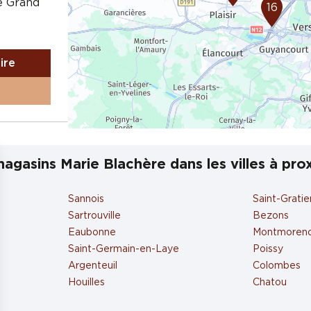
té Grand
16
aire
agasins Marie Blachère dans les villes à pro
Sannois
Saint-Gratie
aire
Sartrouville
Bezons
Eaubonne
Montmoren
Saint-Germain-en-Laye
Poissy
Argenteuil
Colombes
Houilles
Chatou