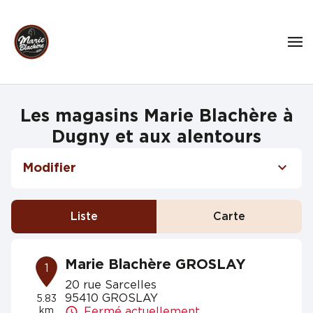
Les magasins Marie Blachère à
Dugny et aux alentours
Modifier
Liste
Carte
Marie Blachère GROSLAY
1
20 rue Sarcelles
95410 GROSLAY
5.83
km
Fermé actuellement