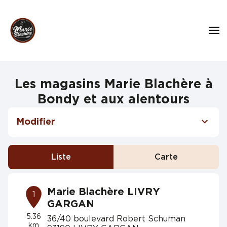
Les magasins Marie Blachère à
Bondy et aux alentours
Modifier
Liste
Carte
Marie Blachère LIVRY
1
GARGAN
5.36
36/40 boulevard Robert Schuman
km