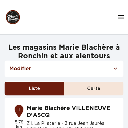
Les magasins Marie Blachère à
Ronchin et aux alentours
Modifier
Liste
Carte
Marie Blachère VILLENEUVE
1
D'ASCQ
5.78
Z.I. La Pilaterie - 3 rue Jean Jaurès
km