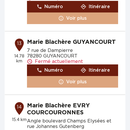
Numéro
Itinéraire
Voir plus
Marie Blachère GUYANCOURT
13
7 rue de Dampierre
78280 GUYANCOURT
14.78
km
Fermé actuellement
Numéro
Itinéraire
Voir plus
Marie Blachère EVRY
14
COURCOURONNES
15.4 km
Angle boulevard Champs Elysées et
rue Johannes Gutenberg