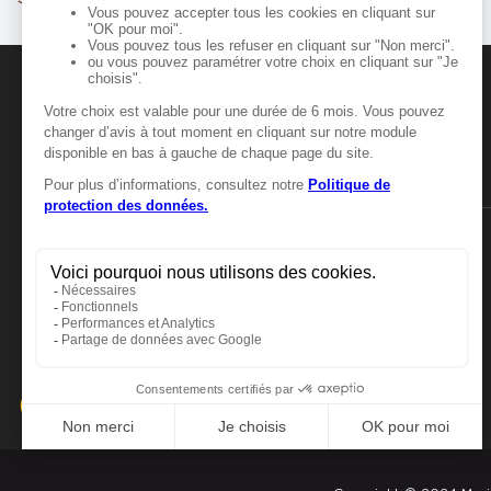
Marie Blachère ATHIS MONS
5
Rue Charles Lindbergh
91200 ATHIS MONS
7.16 km
Fermé actuellement
MANGER-BOUGER
Numéro
Itinér
Manger-Bouger.fr
Voir plus
Marie Blachère CORBEIL ESSO
6
Retail Park Corbeil Epicure - Avenue du 
1945
7.27
km
91110 CORBEIL ESSONNES
Fermé actuellement
Numéro
Itinér
Voir plus