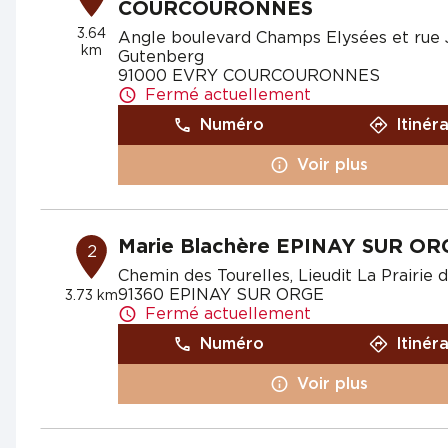
COURCOURONNES
3.64
Angle boulevard Champs Elysées et rue
km
Gutenberg
91000 EVRY COURCOURONNES
Fermé actuellement
Numéro
Itinér
Voir plus
Marie Blachère EPINAY SUR OR
2
Chemin des Tourelles, Lieudit La Prairie 
91360 EPINAY SUR ORGE
3.73 km
Fermé actuellement
Numéro
Itinér
Voir plus