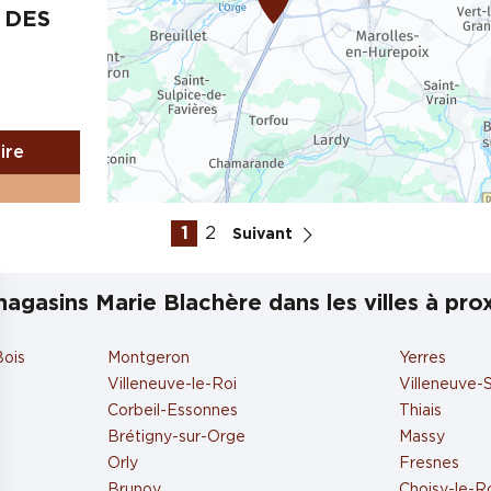
 DES
aire
1
2
Suivant
agasins Marie Blachère dans les villes à pro
Bois
Montgeron
Yerres
Villeneuve-le-Roi
Villeneuve-
aire
Corbeil-Essonnes
Thiais
Brétigny-sur-Orge
Massy
Orly
Fresnes
Brunoy
Choisy-le-R