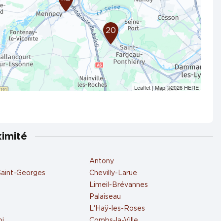
20
Leaflet
| Map ©2026
HERE
ximité
Antony
Saint-Georges
Chevilly-Larue
Limeil-Brévannes
Palaiseau
L'Haÿ-les-Roses
oi
Combs-la-Ville