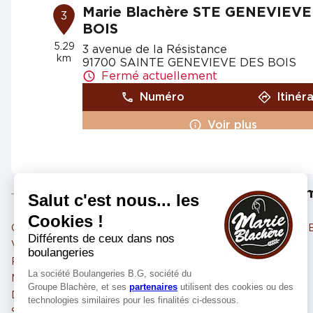
Marie Blachère STE GENEVIEVE
3
BOIS
5.29
3 avenue de la Résistance
km
91700 SAINTE GENEVIEVE DES BOIS
Fermé actuellement
Numéro
Itinér
Voir plus
Marie Blachère MORANGIS
4
Les m
33 avenue Ferdinand de Lesseps
91420 MORANGIS
6.13 km
Grigny
Fermé actuellement
Sainte-Geneviève-des-
Viry-Châtillon
Évry-Courcouronnes
Numéro
Itinér
Ris-Orangis
Athis-Mons
Voir plus
Morsang-sur-Orge
Vigneux-sur-Seine
Draveil
Saint-Michel-sur-Orge
Savigny-sur-Orge
Longjumeau