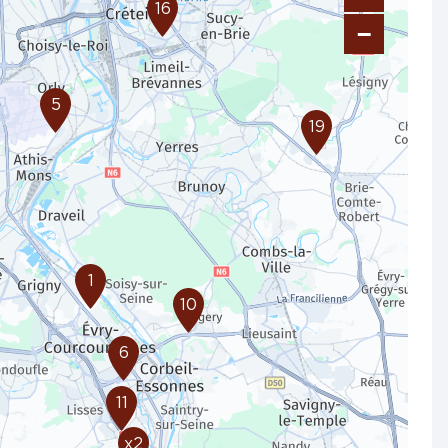
16
−
5
19
1
10
6
11
x2