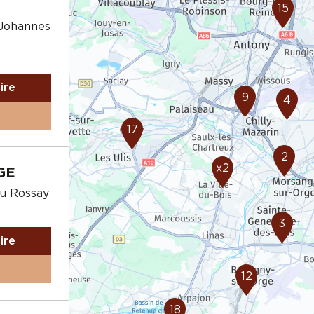
15
 Johannes
aire
9
4
17
2
x2
GE
du Rossay
3
aire
12
18