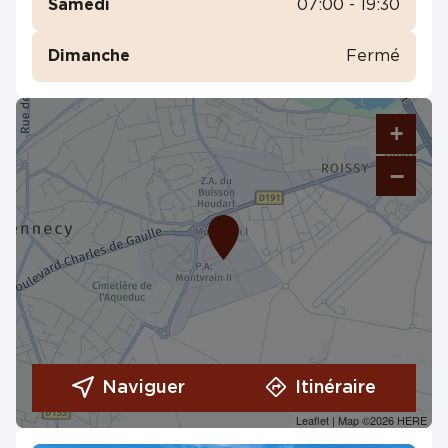
Samedi
07:00 - 19:30
Dimanche
Fermé
+
−
Naviguer
Itinéraire
Leaflet
| Map ©2026
HERE