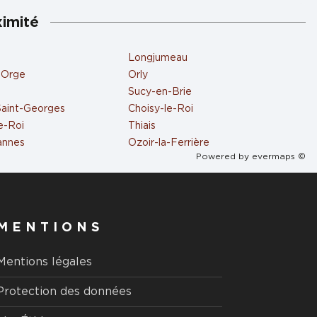
ximité
Longjumeau
-Orge
Orly
Sucy-en-Brie
Saint-Georges
Choisy-le-Roi
e-Roi
Thiais
annes
Ozoir-la-Ferrière
Powered by
evermaps ©
MENTIONS
Mentions légales
Protection des données