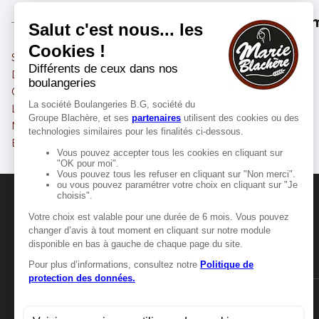
Les m
Savigny-le-Temple
Combs-la-Ville
Dammarie-les-Lys
Ris-Orangis
Corbeil-Essonnes
Grigny
Le Mée-sur-Seine
Draveil
Melun
Brunoy
Évry-Courcouronnes
Brétigny-sur-Orge
MANGER-BOUGER
Manger-Bouger.fr