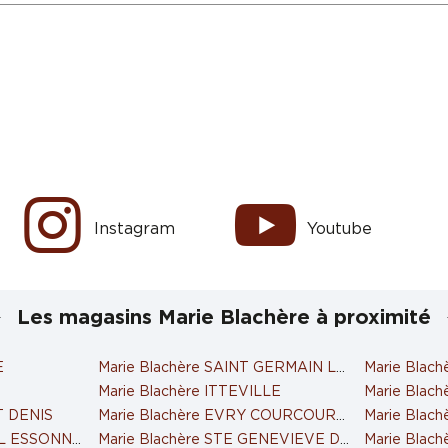
Instagram
Youtube
Les magasins Marie Blachère à proximité
E
Marie Blachère SAINT GERMAIN LES CORBEIL
Marie Blac
N
Marie Blachère ITTEVILLE
Marie Blac
T DENIS
Marie Blachère EVRY COURCOURONNES
Marie Blac
IL ESSONNES
Marie Blachère STE GENEVIEVE DES BOIS
Marie Blac