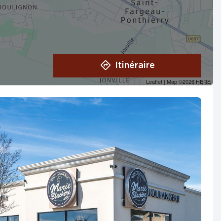
Itinéraire
Leaflet
| Map ©2026
HERE