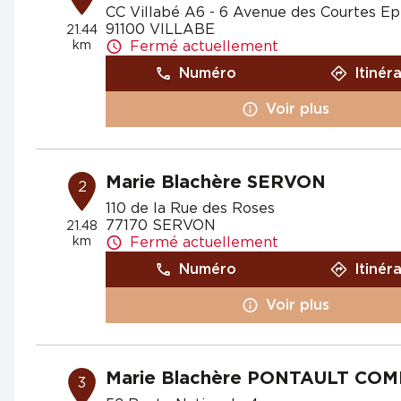
CC Villabé A6 - 6 Avenue des Courtes Ep
91100 VILLABE
21.44
km
Fermé actuellement
Numéro
Itinér
Voir plus
Marie Blachère SERVON
2
110 de la Rue des Roses
77170 SERVON
21.48
km
Fermé actuellement
Numéro
Itinér
Voir plus
Marie Blachère PONTAULT CO
3