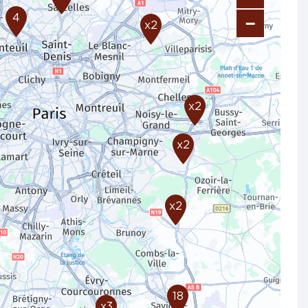
4
−
x2
x2
x2
x2
18
x3