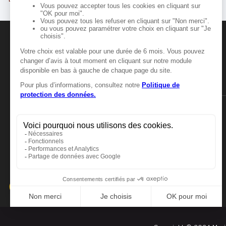
77170 BRIE COMTE ROBERT
23.18
km
Fermé actuellement
Numéro
Itinér
Voir plus
MANGER-BOUGER
Manger-Bouger.fr
Marie Blachère ORMOY
6
Rue du Saule Saint Jacques
91540 ORMOY
23.52
km
Fermé actuellement
Numéro
Itinér
Voir plus
Marie Blachère MENNECY
7
ZAC De Montvrain II - 2 Rue Jean Coctea