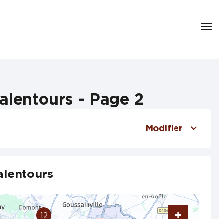
alentours - Page 2
Modifier
alentours
+
12