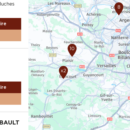
luches
8
aire
10
x2
aire
MBAULT