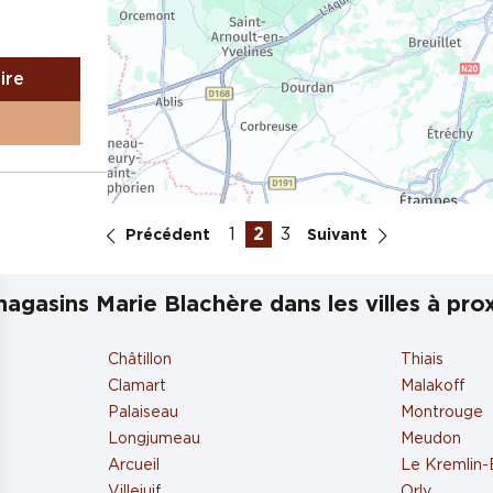
aire
1
2
3
Précédent
Suivant
agasins Marie Blachère dans les villes à pro
aire
Châtillon
Thiais
Clamart
Malakoff
Palaiseau
Montrouge
Longjumeau
Meudon
OBERT
Arcueil
Le Kremlin-
Villejuif
Orly