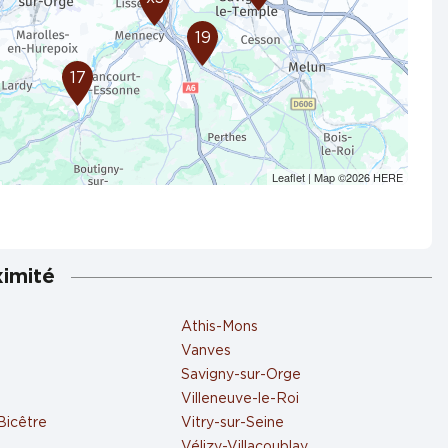
19
17
Leaflet
| Map ©2026
HERE
ximité
Athis-Mons
Vanves
Savigny-sur-Orge
Villeneuve-le-Roi
Bicêtre
Vitry-sur-Seine
Vélizy-Villacoublay