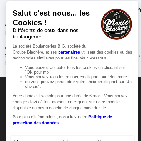
Les m
Combs-la-Ville
Pontault-Combault
Brunoy
Montgeron
Yerres
Roissy-en-Brie
Ozoir-la-Ferrière
Le Plessis-Trévise
Sucy-en-Brie
Villeneuve-Saint-Georg
Limeil-Brévannes
Vigneux-sur-Seine
MANGER-BOUGER
Manger-Bouger.fr