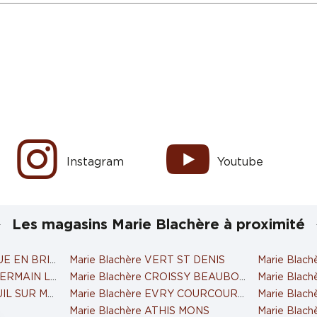
Instagram
Youtube
Les magasins Marie Blachère à proximité
UE EN BRIE 2
Marie Blachère VERT ST DENIS
Marie Blac
 GERMAIN LES CORBEIL
Marie Blachère CROISSY BEAUBOURG
Marie Blach
UIL SUR MARNE (ESSO)
Marie Blachère EVRY COURCOURONNES
Marie Blac
N
Marie Blachère ATHIS MONS
Marie Blac