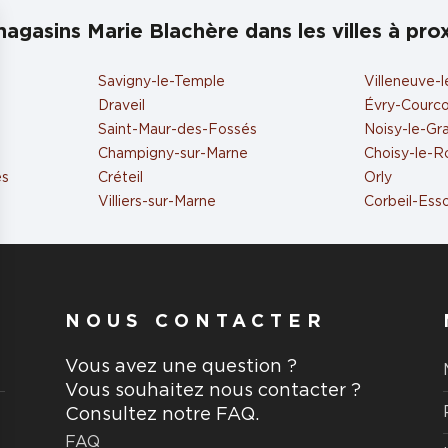
agasins Marie Blachère dans les villes à pro
Savigny-le-Temple
Villeneuve-l
Draveil
Évry-Courc
Saint-Maur-des-Fossés
Noisy-le-Gr
Champigny-sur-Marne
Choisy-le-R
es
Créteil
Orly
Villiers-sur-Marne
Corbeil-Ess
NOUS CONTACTER
Vous avez une question ?
Vous souhaitez nous contacter ?
Consultez notre FAQ.
FAQ