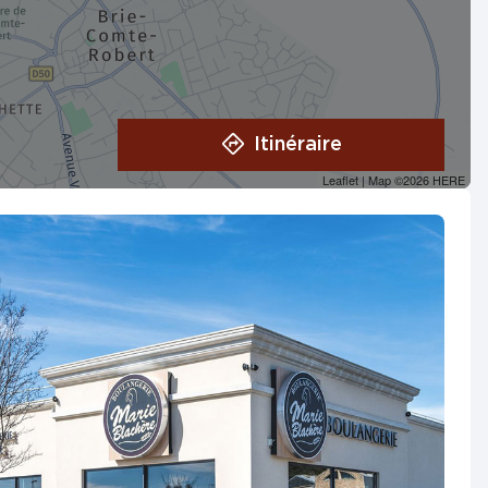
Itinéraire
Leaflet
| Map ©2026
HERE