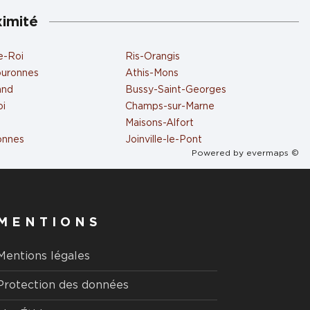
ximité
e-Roi
Ris-Orangis
ouronnes
Athis-Mons
and
Bussy-Saint-Georges
oi
Champs-sur-Marne
Maisons-Alfort
onnes
Joinville-le-Pont
Powered by
evermaps ©
MENTIONS
Mentions légales
Protection des données