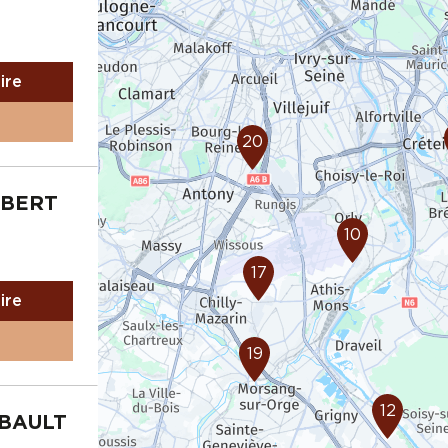
aire
20
OBERT
10
17
aire
19
12
MBAULT