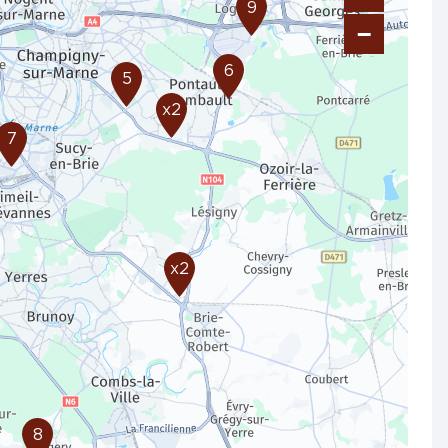
9
−
6
5
x2
7
x2
8