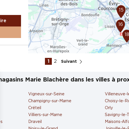
15
aire
16
1
RIE
1
2
Suivant
agasins Marie Blachère dans les villes à pro
aire
Vigneux-sur-Seine
Villeneuve-l
Champigny-sur-Marne
Choisy-le-R
Créteil
Orly
Villiers-sur-Marne
Savigny-le-
RIE 2
es
Draveil
Maisons-Alf
Noisy-le-Grand
Joinville-le