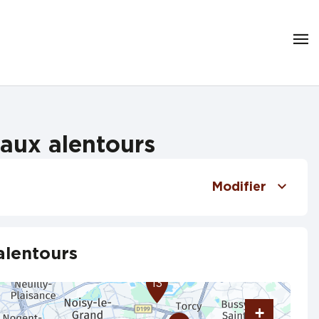
 aux alentours
Modifier
alentours
13
+