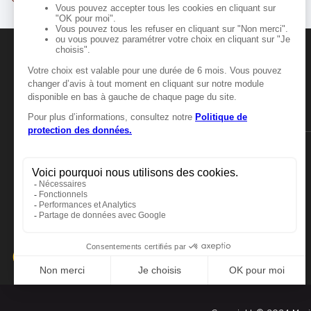
94510 LA QUEUE EN BRIE
8.86
km
Ouvert 07:00 - 20:00
Numéro
Itinér
Voir plus
MANGER-BOUGER
Manger-Bouger.fr
Marie Blachère PONTAULT CO
6
2
9.28
Parc d'Activités de Pontillault, Rue de Br
km
77340 PONTAULT COMBAULT
Ouvert 07:00 - 20:00
Numéro
Itinér
Voir plus
Marie Blachère BONNEUIL SUR
7