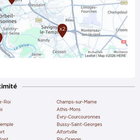
x2
8
Leaflet
| Map ©2026
HERE
ximité
e-Roi
Champs-sur-Marne
oi
Athis-Mons
Évry-Courcouronnes
Temple
Bussy-Saint-Georges
ort
Alfortville
-Pont
Ris-Orangis