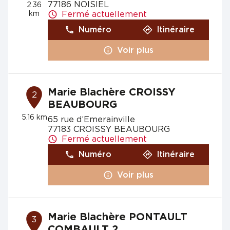
77186 NOISIEL
2.36
km
Fermé actuellement
Numéro
Itinéraire
Voir plus
Marie Blachère CROISSY
2
BEAUBOURG
5.16 km
65 rue d’Emerainville
77183 CROISSY BEAUBOURG
Fermé actuellement
Numéro
Itinéraire
Voir plus
Marie Blachère PONTAULT
3
COMBAULT 2