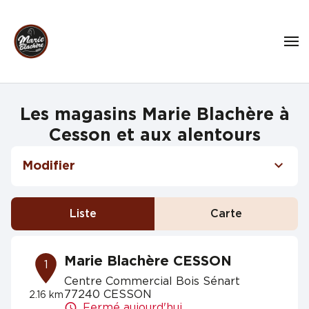
Les magasins Marie Blachère à
Cesson et aux alentours
Modifier
Liste
Carte
Marie Blachère CESSON
1
Centre Commercial Bois Sénart
77240 CESSON
2.16 km
Fermé aujourd'hui